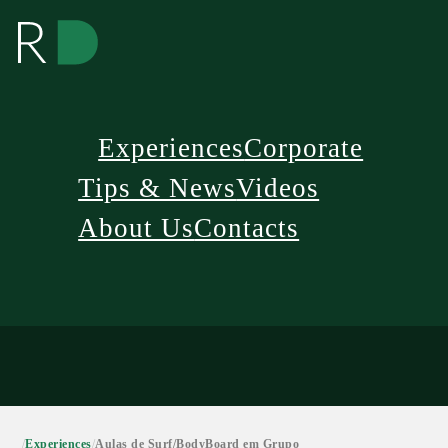
Experiences
Corporate
Tips & News
Videos
About Us
Contacts
/
Experiences
/
Aulas de Surf/BodyBoard em Grupo