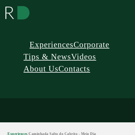
Experiences
Corporate
Tips & News
Videos
About Us
Contacts
/
Experiences
/
Caminhada Salto do Cabrito - Meio Dia