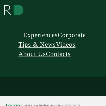
Experiences
Corporate
Tips & News
Videos
About Us
Contacts
/
Experiences
/
Experiência Gastronómica nas Caves Poças