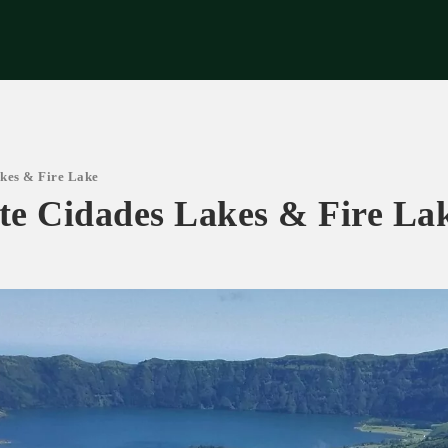
riences
Corporate
Tips & News
Videos
About Us
Contacts
akes & Fire Lake
ete Cidades Lakes & Fire La