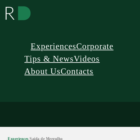
Experiences
Corporate
Tips & News
Videos
About Us
Contacts
/
Experiences
/
Saída de Mergulho