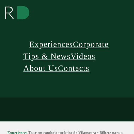
Experiences
Corporate
Tips & News
Videos
About Us
Contacts
/
Experiences
/
Tour em comboio turístico de Vilamoura • Bilhete para a