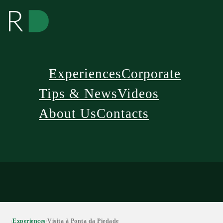
Experiences
Corporate
Tips & News
Videos
About Us
Contacts
/
Experiences
/
Visita à Ponta da Piedade