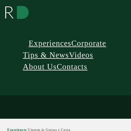
Experiences
Corporate
Tips & News
Videos
About Us
Contacts
/
Experiences
/
Viagem às Grutas e Costa